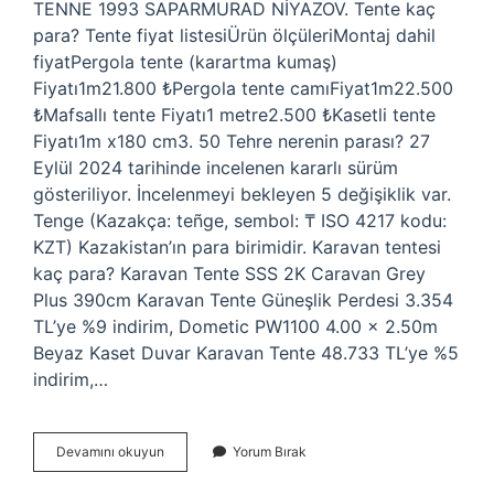
TENNE 1993 SAPARMURAD NİYAZOV. Tente kaç
para? Tente fiyat listesiÜrün ölçüleriMontaj dahil
fiyatPergola tente (karartma kumaş)
Fiyatı1m21.800 ₺Pergola tente camıFiyat1m22.500
₺Mafsallı tente Fiyatı1 metre2.500 ₺Kasetli tente
Fiyatı1m x180 cm3. 50 Tehre nerenin parası? 27
Eylül 2024 tarihinde incelenen kararlı sürüm
gösteriliyor. İncelenmeyi bekleyen 5 değişiklik var.
Tenge (Kazakça: teñge, sembol: ₸ ISO 4217 kodu:
KZT) Kazakistan’ın para birimidir. Karavan tentesi
kaç para? Karavan Tente SSS 2K Caravan Grey
Plus 390cm Karavan Tente Güneşlik Perdesi 3.354
TL’ye %9 indirim, Dometic PW1100 4.00 x 2.50m
Beyaz Kaset Duvar Karavan Tente 48.733 TL’ye %5
indirim,…
50
Devamını okuyun
Yorum Bırak
Tente
Kaç