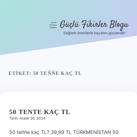
Güçlü Fikirler Blogu
menüyü
aç
Sağlam önerilerle hayatını güçlendir!
Anasayfa
Gizlilik Politikası
Yasal Uyarı
ETIKET:
50 TEŇŇE KAÇ TL
Hakkımızda
50 TENTE KAÇ TL
Tarih: Aralık 26, 2024
50 teňňe kaç TL? 39,99 TL TÜRKMENİSTAN 50