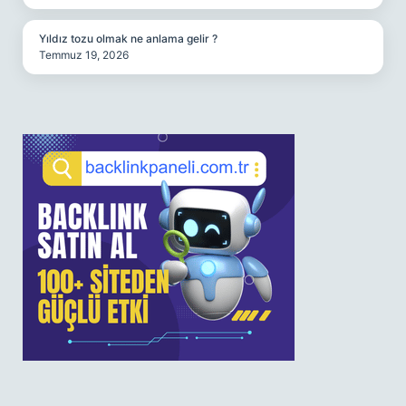
Yıldız tozu olmak ne anlama gelir ?
Temmuz 19, 2026