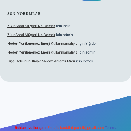
SON YORUMLAR
Zikir Saati Müşteri Ne Demek
için
Bora
Zikir Saati Müşteri Ne Demek
için
admin
Neden Yenilenemez Enerji Kullanmamalıyız
için
Yiğido
Neden Yenilenemez Enerji Kullanmamalıyız
için
admin
Dişe Dokunur Olmak Mecaz Anlamlı Mıdır
için
Bozok
ahis sitesi
Reklam ve İletişim:
E-mail:
backlinkpaneli@gmail.com
Teams: