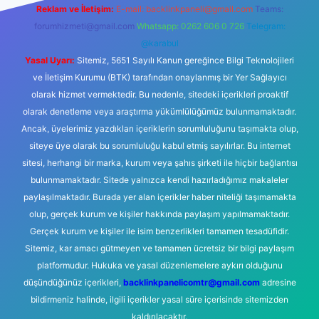
Reklam ve İletişim:
E-mail:
backlinkpaneli@gmail.com
Teams:
forumhizmeti@gmail.com
Whatsapp: 0262 606 0 726
Telegram:
@karabul
Yasal Uyarı:
Sitemiz, 5651 Sayılı Kanun gereğince Bilgi Teknolojileri
ve İletişim Kurumu (BTK) tarafından onaylanmış bir Yer Sağlayıcı
olarak hizmet vermektedir. Bu nedenle, sitedeki içerikleri proaktif
olarak denetleme veya araştırma yükümlülüğümüz bulunmamaktadır.
Ancak, üyelerimiz yazdıkları içeriklerin sorumluluğunu taşımakta olup,
siteye üye olarak bu sorumluluğu kabul etmiş sayılırlar. Bu internet
sitesi, herhangi bir marka, kurum veya şahıs şirketi ile hiçbir bağlantısı
bulunmamaktadır. Sitede yalnızca kendi hazırladığımız makaleler
paylaşılmaktadır. Burada yer alan içerikler haber niteliği taşımamakta
olup, gerçek kurum ve kişiler hakkında paylaşım yapılmamaktadır.
Gerçek kurum ve kişiler ile isim benzerlikleri tamamen tesadüfidir.
Sitemiz, kar amacı gütmeyen ve tamamen ücretsiz bir bilgi paylaşım
platformudur. Hukuka ve yasal düzenlemelere aykırı olduğunu
düşündüğünüz içerikleri,
backlinkpanelicomtr@gmail.com
adresine
bildirmeniz halinde, ilgili içerikler yasal süre içerisinde sitemizden
kaldırılacaktır.