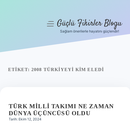
Güçlü Fikirler Blogu
menüyü
aç
Sağlam önerilerle hayatını güçlendir!
Anasayfa
Gizlilik Politikası
Yasal Uyarı
ETIKET:
2008 TÜRKIYEYI KIM ELEDI
Hakkımızda
TÜRK MILLI TAKIMI NE ZAMAN
DÜNYA ÜÇÜNCÜSÜ OLDU
Tarih: Ekim 12, 2024