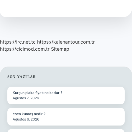
Milli
Takımı
Ne
Zaman
Dünya
Üçüncüsü
Oldu
https://irc.net.tc
https://kalehantour.com.tr
https://cicimod.com.tr
Sitemap
SIDEBAR
SON YAZILAR
Kurşun plaka fiyatı ne kadar ?
Ağustos 7, 2026
coco kumaş nedir ?
Ağustos 6, 2026