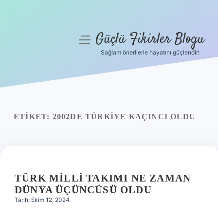
Güçlü Fikirler Blogu
menüyü
aç
Sağlam önerilerle hayatını güçlendir!
Anasayfa
Gizlilik Politikası
Yasal Uyarı
ETIKET:
2002DE TÜRKIYE KAÇINCI OLDU
Hakkımızda
TÜRK MILLI TAKIMI NE ZAMAN
DÜNYA ÜÇÜNCÜSÜ OLDU
Tarih: Ekim 12, 2024