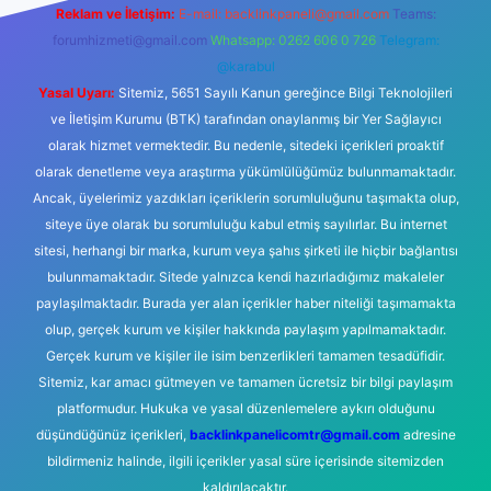
Reklam ve İletişim:
E-mail:
backlinkpaneli@gmail.com
Teams:
forumhizmeti@gmail.com
Whatsapp: 0262 606 0 726
Telegram:
@karabul
Yasal Uyarı:
Sitemiz, 5651 Sayılı Kanun gereğince Bilgi Teknolojileri
ve İletişim Kurumu (BTK) tarafından onaylanmış bir Yer Sağlayıcı
olarak hizmet vermektedir. Bu nedenle, sitedeki içerikleri proaktif
olarak denetleme veya araştırma yükümlülüğümüz bulunmamaktadır.
Ancak, üyelerimiz yazdıkları içeriklerin sorumluluğunu taşımakta olup,
siteye üye olarak bu sorumluluğu kabul etmiş sayılırlar. Bu internet
sitesi, herhangi bir marka, kurum veya şahıs şirketi ile hiçbir bağlantısı
bulunmamaktadır. Sitede yalnızca kendi hazırladığımız makaleler
paylaşılmaktadır. Burada yer alan içerikler haber niteliği taşımamakta
olup, gerçek kurum ve kişiler hakkında paylaşım yapılmamaktadır.
Gerçek kurum ve kişiler ile isim benzerlikleri tamamen tesadüfidir.
Sitemiz, kar amacı gütmeyen ve tamamen ücretsiz bir bilgi paylaşım
platformudur. Hukuka ve yasal düzenlemelere aykırı olduğunu
düşündüğünüz içerikleri,
backlinkpanelicomtr@gmail.com
adresine
bildirmeniz halinde, ilgili içerikler yasal süre içerisinde sitemizden
kaldırılacaktır.