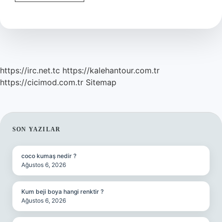
Milli
Takımı
Ne
Zaman
Dünya
Üçüncüsü
Oldu
https://irc.net.tc
https://kalehantour.com.tr
https://cicimod.com.tr
Sitemap
SIDEBAR
SON YAZILAR
coco kumaş nedir ?
Ağustos 6, 2026
Kum beji boya hangi renktir ?
Ağustos 6, 2026