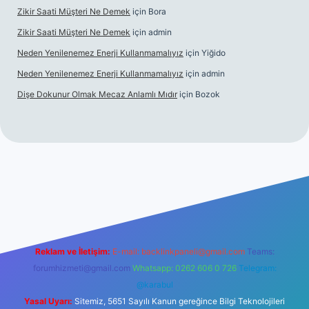
Zikir Saati Müşteri Ne Demek
için
Bora
Zikir Saati Müşteri Ne Demek
için
admin
Neden Yenilenemez Enerji Kullanmamalıyız
için
Yiğido
Neden Yenilenemez Enerji Kullanmamalıyız
için
admin
Dişe Dokunur Olmak Mecaz Anlamlı Mıdır
için
Bozok
is sitesi
Reklam ve İletişim:
E-mail:
backlinkpaneli@gmail.com
Teams:
forumhizmeti@gmail.com
Whatsapp: 0262 606 0 726
Telegram:
@karabul
Yasal Uyarı:
Sitemiz, 5651 Sayılı Kanun gereğince Bilgi Teknolojileri