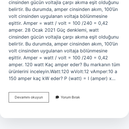
cinsinden gücün voltajla çarpı akıma eşit olduğunu
belirtir. Bu durumda, amper cinsinden akım, 100’ün
volt cinsinden uygulanan voltaja bölünmesine
eşittir. Amper = watt / volt = 100 /240 = 0,42
amper. 28 Ocak 2021 Güç denklemi, watt
cinsinden gücün voltajla çarpı akıma eşit olduğunu
belirtir. Bu durumda, amper cinsinden akım, 100’ün
volt cinsinden uygulanan voltaja bölünmesine
eşittir. Amper = watt / volt = 100 /240 = 0,42
amper. 120 watt Kaç amper eder? Bu markanın tüm
ürünlerini inceleyin.Watt:120 wVolt:12 vAmper:10 a
150 amper kaç kW eder? P (watt) = I (amper) x…
180
Devamını okuyun
Yorum Bırak
Watt
Kaç
Amper