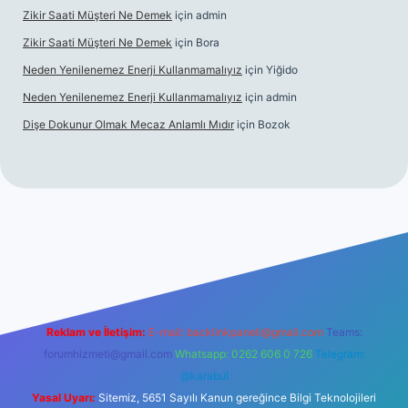
Zikir Saati Müşteri Ne Demek
için
admin
Zikir Saati Müşteri Ne Demek
için
Bora
Neden Yenilenemez Enerji Kullanmamalıyız
için
Yiğido
Neden Yenilenemez Enerji Kullanmamalıyız
için
admin
Dişe Dokunur Olmak Mecaz Anlamlı Mıdır
için
Bozok
his sitesi
Reklam ve İletişim:
E-mail:
backlinkpaneli@gmail.com
Teams:
forumhizmeti@gmail.com
Whatsapp: 0262 606 0 726
Telegram:
@karabul
Yasal Uyarı:
Sitemiz, 5651 Sayılı Kanun gereğince Bilgi Teknolojileri