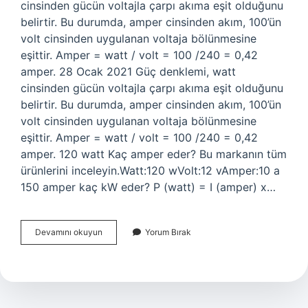
cinsinden gücün voltajla çarpı akıma eşit olduğunu
belirtir. Bu durumda, amper cinsinden akım, 100’ün
volt cinsinden uygulanan voltaja bölünmesine
eşittir. Amper = watt / volt = 100 /240 = 0,42
amper. 28 Ocak 2021 Güç denklemi, watt
cinsinden gücün voltajla çarpı akıma eşit olduğunu
belirtir. Bu durumda, amper cinsinden akım, 100’ün
volt cinsinden uygulanan voltaja bölünmesine
eşittir. Amper = watt / volt = 100 /240 = 0,42
amper. 120 watt Kaç amper eder? Bu markanın tüm
ürünlerini inceleyin.Watt:120 wVolt:12 vAmper:10 a
150 amper kaç kW eder? P (watt) = I (amper) x…
180
Devamını okuyun
Yorum Bırak
Watt
Kaç
Amper