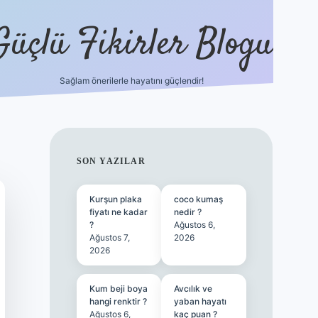
Güçlü Fikirler Blogu
Sağlam önerilerle hayatını güçlendir!
ilbet bahis s
SIDEBAR
SON YAZILAR
Kurşun plaka
coco kumaş
fiyatı ne kadar
nedir ?
?
Ağustos 6,
Ağustos 7,
2026
2026
Kum beji boya
Avcılık ve
hangi renktir ?
yaban hayatı
Ağustos 6,
kaç puan ?