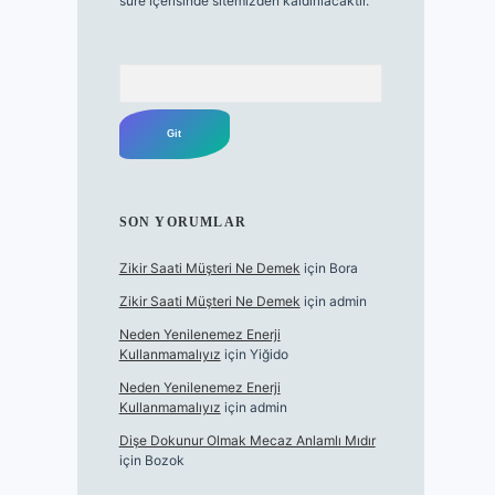
süre içerisinde sitemizden kaldırılacaktır.
Arama
SON YORUMLAR
Zikir Saati Müşteri Ne Demek
için
Bora
Zikir Saati Müşteri Ne Demek
için
admin
Neden Yenilenemez Enerji
Kullanmamalıyız
için
Yiğido
Neden Yenilenemez Enerji
Kullanmamalıyız
için
admin
Dişe Dokunur Olmak Mecaz Anlamlı Mıdır
için
Bozok