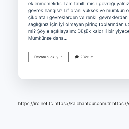
eklenmemelidir. Tam tahıllı mısır gevreği yalnız
gevrek hangisi? Lif oranı yüksek ve mümkün ol
çikolatalı gevreklerden ve renkli gevreklerden
sağlığınız için iyi olmayan pirinç toplarından 
mi? Şöyle açıklayalım: Düşük kalorili bir yiyece
Mümkünse daha…
Diyet
Devamını okuyun
2 Yorum
Yaparken
Hangi
Gevrek
https://irc.net.tc
https://kalehantour.com.tr
https:/