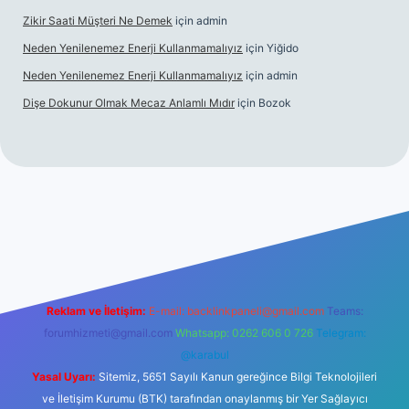
Zikir Saati Müşteri Ne Demek
için
admin
Neden Yenilenemez Enerji Kullanmamalıyız
için
Yiğido
Neden Yenilenemez Enerji Kullanmamalıyız
için
admin
Dişe Dokunur Olmak Mecaz Anlamlı Mıdır
için
Bozok
his sitesi
Reklam ve İletişim:
E-mail:
backlinkpaneli@gmail.com
Teams:
forumhizmeti@gmail.com
Whatsapp: 0262 606 0 726
Telegram:
@karabul
Yasal Uyarı:
Sitemiz, 5651 Sayılı Kanun gereğince Bilgi Teknolojileri
ve İletişim Kurumu (BTK) tarafından onaylanmış bir Yer Sağlayıcı