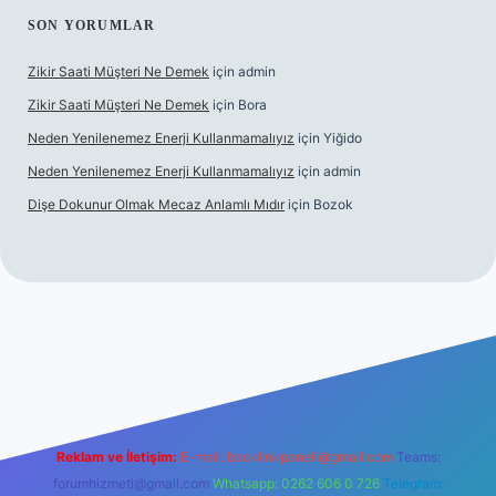
SON YORUMLAR
Zikir Saati Müşteri Ne Demek
için
admin
Zikir Saati Müşteri Ne Demek
için
Bora
Neden Yenilenemez Enerji Kullanmamalıyız
için
Yiğido
Neden Yenilenemez Enerji Kullanmamalıyız
için
admin
Dişe Dokunur Olmak Mecaz Anlamlı Mıdır
için
Bozok
his sitesi
Reklam ve İletişim:
E-mail:
backlinkpaneli@gmail.com
Teams:
forumhizmeti@gmail.com
Whatsapp: 0262 606 0 726
Telegram: