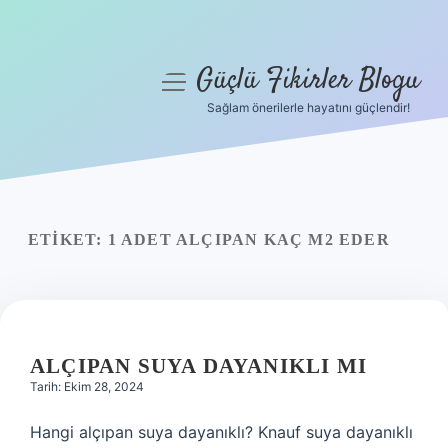
Güçlü Fikirler Blogu
menüyü
aç
Sağlam önerilerle hayatını güçlendir!
Anasayfa
Gizlilik Politikası
Yasal Uyarı
ETIKET:
1 ADET ALÇIPAN KAÇ M2 EDER
Hakkımızda
ALÇIPAN SUYA DAYANIKLI MI
Tarih: Ekim 28, 2024
Hangi alçıpan suya dayanıklı? Knauf suya dayanıklı