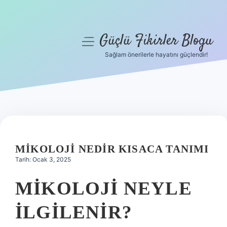
Güçlü Fikirler Blogu
menüyü
aç
Sağlam önerilerle hayatını güçlendir!
Anasayfa
Gizlilik Politikası
Yasal Uyarı
Hakkımızda
MIKOLOJI NEDIR KISACA TANIMI
Tarih: Ocak 3, 2025
MIKOLOJI NEYLE
ILGILENIR?