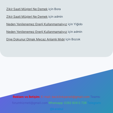
Zikir Saati Müşteri Ne Demek
için
Bora
Zikir Saati Müşteri Ne Demek
için
admin
Neden Yenilenemez Enerji Kullanmamalıyız
için
Yiğido
Neden Yenilenemez Enerji Kullanmamalıyız
için
admin
Dişe Dokunur Olmak Mecaz Anlamlı Mıdır
için
Bozok
et bahis sitesi
Reklam ve İletişim:
E-mail:
backlinkpaneli@gmail.com
Teams:
forumhizmeti@gmail.com
Whatsapp: 0262 606 0 726
Telegram:
@karabul