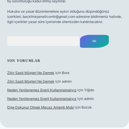
bu sorumluluğu kabul etmiş sayılırlar.
Hukuka ve yasal düzenlemelere aykırı olduğunu düşündüğünüz
içerikleri,
backlinkpanelicomtr@gmail.com
adresine bildirmeniz halinde,
ilgili içerikler yasal süre içerisinde sitemizden kaldırılacaktır.
Arama
SON YORUMLAR
Zikir Saati Müşteri Ne Demek
için
Bora
Zikir Saati Müşteri Ne Demek
için
admin
Neden Yenilenemez Enerji Kullanmamalıyız
için
Yiğido
Neden Yenilenemez Enerji Kullanmamalıyız
için
admin
Dişe Dokunur Olmak Mecaz Anlamlı Mıdır
için
Bozok