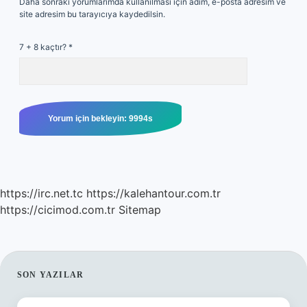
Daha sonraki yorumlarımda kullanılması için adım, e-posta adresim ve
site adresim bu tarayıcıya kaydedilsin.
7 + 8 kaçtır?
*
https://irc.net.tc
https://kalehantour.com.tr
https://cicimod.com.tr
Sitemap
SIDEBAR
SON YAZILAR