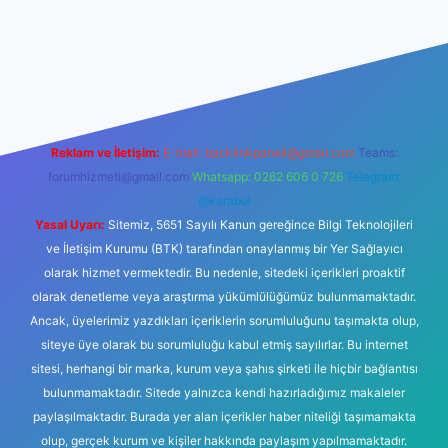
 bahis sitesi
Reklam ve İletişim:
E-mail:
backlinkpaneli@gmail.com
Teams:
forumhizmeti@gmail.com
Whatsapp: 0262 606 0 726
Telegram:
@karabul
Yasal Uyarı:
Sitemiz, 5651 Sayılı Kanun gereğince Bilgi Teknolojileri
ve İletişim Kurumu (BTK) tarafından onaylanmış bir Yer Sağlayıcı
olarak hizmet vermektedir. Bu nedenle, sitedeki içerikleri proaktif
olarak denetleme veya araştırma yükümlülüğümüz bulunmamaktadır.
Ancak, üyelerimiz yazdıkları içeriklerin sorumluluğunu taşımakta olup,
siteye üye olarak bu sorumluluğu kabul etmiş sayılırlar. Bu internet
sitesi, herhangi bir marka, kurum veya şahıs şirketi ile hiçbir bağlantısı
bulunmamaktadır. Sitede yalnızca kendi hazırladığımız makaleler
paylaşılmaktadır. Burada yer alan içerikler haber niteliği taşımamakta
olup, gerçek kurum ve kişiler hakkında paylaşım yapılmamaktadır.