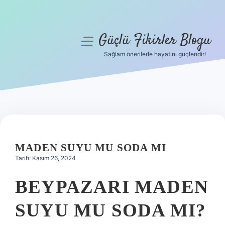
Güçlü Fikirler Blogu
menüyü
aç
Sağlam önerilerle hayatını güçlendir!
Anasayfa
Gizlilik Politikası
Yasal Uyarı
Hakkımızda
MADEN SUYU MU SODA MI
Tarih: Kasım 26, 2024
BEYPAZARI MADEN
SUYU MU SODA MI?