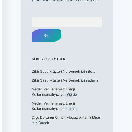
süre içerisinde sitemizden kaldırılacaktır.
Arama
SON YORUMLAR
Zikir Saati Müşteri Ne Demek
için
Bora
Zikir Saati Müşteri Ne Demek
için
admin
Neden Yenilenemez Enerji
Kullanmamalıyız
için
Yiğido
Neden Yenilenemez Enerji
Kullanmamalıyız
için
admin
Dişe Dokunur Olmak Mecaz Anlamlı Mıdır
için
Bozok