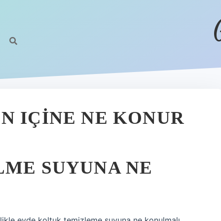
N IÇINE NE KONUR
LME SUYUNA NE
likle evde koltuk temizleme suyuna ne konulmalı