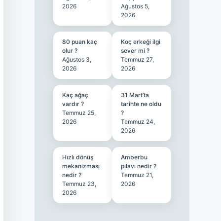
2026
Ağustos 5,
2026
80 puan kaç
Koç erkeği ilgi
olur ?
sever mi ?
Ağustos 3,
Temmuz 27,
2026
2026
Kaç ağaç
31 Mart’ta
vardır ?
tarihte ne oldu
Temmuz 25,
?
2026
Temmuz 24,
2026
Hızlı dönüş
Amberbu
mekanizması
pilavı nedir ?
nedir ?
Temmuz 21,
Temmuz 23,
2026
2026