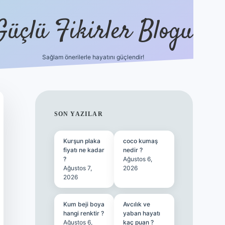
Güçlü Fikirler Blogu
Sağlam önerilerle hayatını güçlendir!
ilbet bahis 
SIDEBAR
SON YAZILAR
Kurşun plaka
coco kumaş
fiyatı ne kadar
nedir ?
?
Ağustos 6,
Ağustos 7,
2026
2026
Kum beji boya
Avcılık ve
hangi renktir ?
yaban hayatı
Ağustos 6,
kaç puan ?