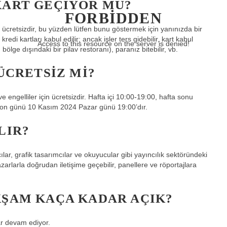
KART GEÇIYOR MU?
FORBIDDEN
n ücretsizdir, bu yüzden lütfen bunu göstermek için yanınızda bir
edi kartları kabul edilir; ancak işler ters gidebilir, kart kabul
Access to this resource on the server is denied!
lge dışındaki bir pilav restoranı), paranız bitebilir, vb.
 ÜCRETSIZ MI?
e engelliler için ücretsizdir. Hafta içi 10:00-19:00, hafta sonu
n son günü 10 Kasım 2024 Pazar günü 19:00’dır.
LIR?
cılar, grafik tasarımcılar ve okuyucular gibi yayıncılık sektöründeki
rlarla doğrudan iletişime geçebilir, panellere ve röportajlara
KŞAM KAÇA KADAR AÇIK?
ar devam ediyor.