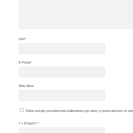
İsim*
E-Posta*
Web Sitesi
Daha sonraki yorumlarımda kullanılması için adım, e-posta adresim ve site
7 + 8 kaçtır?
*