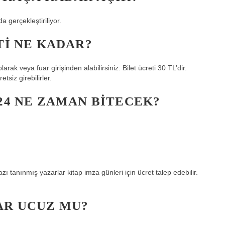
a gerçekleştiriliyor.
TI NE KADAR?
larak veya fuar girişinden alabilirsiniz. Bilet ücreti 30 TL’dir.
tsiz girebilirler.
024 NE ZAMAN BITECEK?
ı tanınmış yazarlar kitap imza günleri için ücret talep edebilir.
AR UCUZ MU?