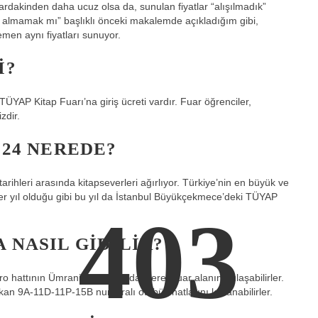
zalardakinden daha ucuz olsa da, sunulan fiyatlar “alışılmadık”
mı almamak mı” başlıklı önceki makalemde açıkladığım gibi,
emen aynı fiyatları sunuyor.
I?
YAP Kitap Fuarı’na giriş ücreti vardır. Fuar öğrenciler,
zdir.
024 NEREDE?
rihleri ​​arasında kitapseverleri ağırlıyor. Türkiye’nin en büyük ve
, her yıl olduğu gibi bu yıl da İstanbul Büyükçekmece’deki TÜYAP
403
 NASIL GIDILIR?
hattının Ümraniye durağında inerek fuar alanına ulaşabilirler.
kan 9A-11D-11P-15B numaralı otobüs hatlarını kullanabilirler.