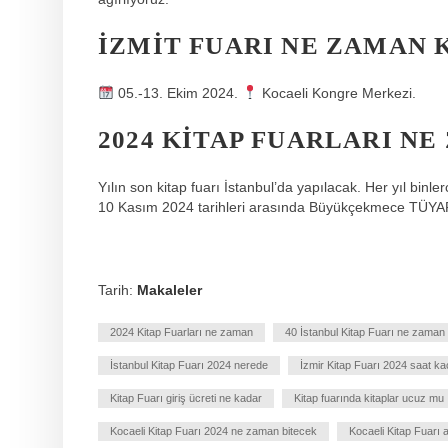
İZMIT FUARI NE ZAMAN 
05.-13. Ekim 2024.
Kocaeli Kongre Merkezi.
2024 KITAP FUARLARI N
Yılın son kitap fuarı İstanbul’da yapılacak. Her yıl binle
10 Kasım 2024 tarihleri ​​arasında Büyükçekmece TÜY
Tarih:
Makaleler
2024 Kitap Fuarları ne zaman
40 İstanbul Kitap Fuarı ne zaman
İstanbul Kitap Fuarı 2024 nerede
İzmir Kitap Fuarı 2024 saat ka
Kitap Fuarı giriş ücreti ne kadar
Kitap fuarında kitaplar ucuz mu
Kocaeli Kitap Fuarı 2024 ne zaman bitecek
Kocaeli Kitap Fuarı