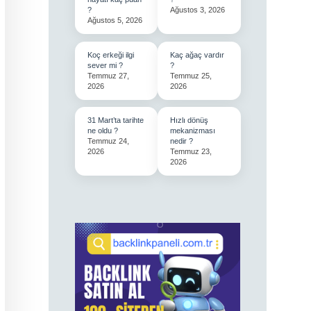
?
Ağustos 3, 2026
Ağustos 5, 2026
Koç erkeği ilgi
Kaç ağaç vardır
sever mi ?
?
Temmuz 27,
Temmuz 25,
2026
2026
31 Mart’ta tarihte
Hızlı dönüş
ne oldu ?
mekanizması
Temmuz 24,
nedir ?
2026
Temmuz 23,
2026