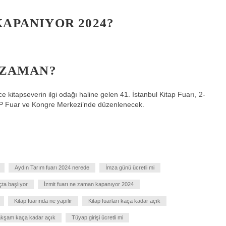
KAPANIYOR 2024?
E ZAMAN?
rce kitapseverin ilgi odağı haline gelen 41. İstanbul Kitap Fuarı, 2-
AP Fuar ve Kongre Merkezi’nde düzenlenecek.
Aydın Tarım fuarı 2024 nerede
İmza günü ücretli mi
çta başlıyor
İzmit fuarı ne zaman kapanıyor 2024
Kitap fuarında ne yapılır
Kitap fuarları kaça kadar açık
 akşam kaça kadar açık
Tüyap girişi ücretli mi