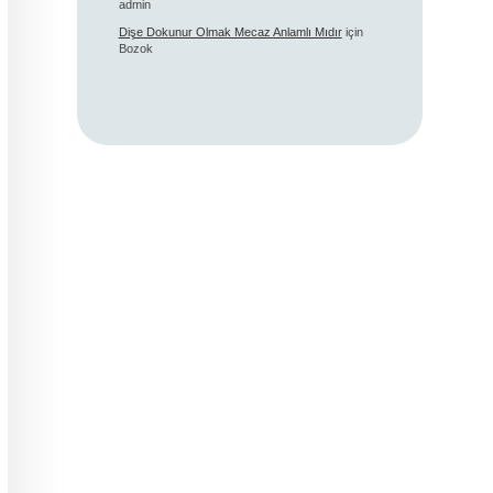
admin
Dişe Dokunur Olmak Mecaz Anlamlı Mıdır
için
Bozok