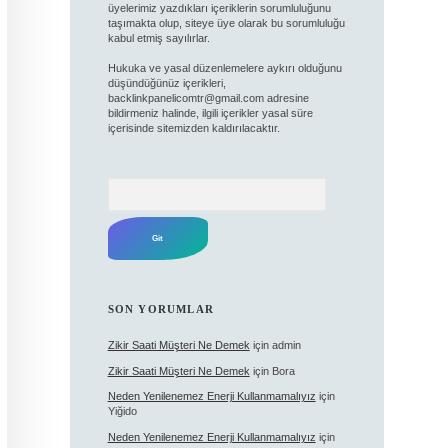
üyelerimiz yazdıkları içeriklerin sorumluluğunu
taşımakta olup, siteye üye olarak bu sorumluluğu
kabul etmiş sayılırlar.
Hukuka ve yasal düzenlemelere aykırı olduğunu
düşündüğünüz içerikleri,
backlinkpanelicomtr@gmail.com
adresine
bildirmeniz halinde, ilgili içerikler yasal süre
içerisinde sitemizden kaldırılacaktır.
Arama
SON YORUMLAR
Zikir Saati Müşteri Ne Demek
için
admin
Zikir Saati Müşteri Ne Demek
için
Bora
Neden Yenilenemez Enerji Kullanmamalıyız
için
Yiğido
Neden Yenilenemez Enerji Kullanmamalıyız
için