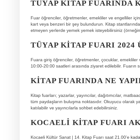
TÜYAP KITAP FUARINDA 
Fuar öğrenciler, öğretmenler, emekliler ve engelliler içi
kart veya benzeri bir şey bulundurun. Kitap stantlarında kr
etmeyen yerlerde yemek yemek isteyebilirsiniz (örneğin bö
TÜYAP KITAP FUARI 2024
Fuara giriş öğrenciler, öğretmenler, çocuklar, emekliler v
10:00-20:00 saatleri arasında ziyaret edilebilir. Fuarı
KITAP FUARINDA NE YAPI
Kitap fuarları; yazarlar, yayıncılar, dağıtımcılar, matbaa
tüm paydaşların buluşma noktasıdır. Okuyucu olarak yaza
katılabilir ve yayıncılarla sohbet edebilirsiniz.
KOCAELI KITAP FUARI A
Kocaeli Kültür Sanat | 14. Kitap Fuarı saat 21.00’e kad