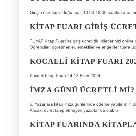
Girişin ücretsiz olduğu fuar, 10.00-19.00 saatleri arasınd
KITAP FUARI GIRIŞ ÜCRE
TÜYAP Kitap Fuarı’na giriş ücretlidir; biletlerinizi online o
Öğrenciler, öğretmenler, emekliler ve engelliler fuara ücre
KOCAELI KITAP FUARI 2
Kocaeli Kitap Fuarı / 4-13 Ekim 2024.
İMZA GÜNÜ ÜCRETLI MI?
5. Yazarlara kitap imza günlerinde ödeme yapılır mı? Baz
Ancak, ücret talep etmeyen yazarlar da olabilir.
KITAP FUARINDA KITAPL