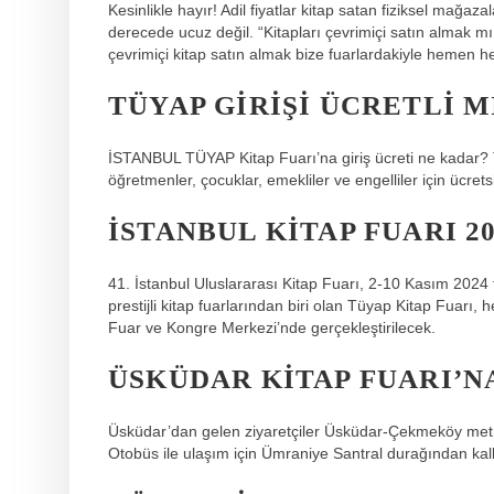
Kesinlikle hayır! Adil fiyatlar kitap satan fiziksel mağa
derecede ucuz değil. “Kitapları çevrimiçi satın almak 
çevrimiçi kitap satın almak bize fuarlardakiyle hemen h
TÜYAP GIRIŞI ÜCRETLI M
İSTANBUL TÜYAP Kitap Fuarı’na giriş ücreti ne kadar? TÜ
öğretmenler, çocuklar, emekliler ve engelliler için ücretsi
İSTANBUL KITAP FUARI 2
41. İstanbul Uluslararası Kitap Fuarı, 2-10 Kasım 2024 ta
prestijli kitap fuarlarından biri olan Tüyap Kitap Fuarı
Fuar ve Kongre Merkezi’nde gerçekleştirilecek.
ÜSKÜDAR KITAP FUARI’NA
Üsküdar’dan gelen ziyaretçiler Üsküdar-Çekmeköy metro 
Otobüs ile ulaşım için Ümraniye Santral durağından kal