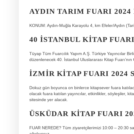
AYDIN TARIM FUARI 2024
KONUM: Aydın-Muğla Karayolu 4, km Efeler/Aydın (Tari
40 İSTANBUL KITAP FUAR
Tüyap Tüm Fuarcılık Yapım A.Ş. Türkiye Yayıncılar Birliği
düzenlenecek 40. İstanbul Uluslararası Kitap Fuarı’nı
İZMIR KITAP FUARI 2024
Dokuz gün boyunca on binlerce kitapsever fuara katılaca
olacak fuara katılan yayıncılar, etkinlikler, söyleşiler, ki
sitesinde yer alacak.
ÜSKÜDAR KITAP FUARI 20
FUAR NEREDE? Tüm ziyaretçilerimizi 10:00 – 20:30 saa
ağırlıyoruz.