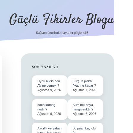
Güçlü Fikirler Blogu
Sağlam önerilerle hayatını güçlendir!
SIDEBAR
SON YAZILAR
Uydu alıcısında
Kurşun plaka
AV ne demek ?
fiyatı ne kadar ?
Ağustos 9, 2026
Ağustos 7, 2026
coco kumaş
Kum beji boya
nedir ?
hangi renktir ?
Ağustos 6, 2026
Ağustos 6, 2026
Avcılık ve yaban
80 puan kaç olur
hayatı kaç puan
?