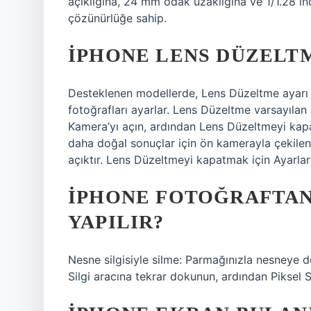
açıklığına, 24 mm odak uzaklığına ve 1/1.28 i
çözünürlüğe sahip.
IPHONE LENS DÜZELT
Desteklenen modellerde, Lens Düzeltme ayarı 
fotoğrafları ayarlar. Lens Düzeltme varsayılan
Kamera’yı açın, ardından Lens Düzeltmeyi kap
daha doğal sonuçlar için ön kamerayla çekilen 
açıktır. Lens Düzeltmeyi kapatmak için Ayarla
IPHONE FOTOĞRAFTAN
YAPILIR?
Nesne silgisiyle silme: Parmağınızla nesneye d
Silgi aracına tekrar dokunun, ardından Piksel Si