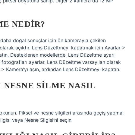
nç piksel boyutuna sahip. Diğer 2 kamera da 12 MP
ME NEDIR?
daha doğal sonuçlar için ön kamerayla çekilen
 olarak açıktır. Lens Düzeltmeyi kapatmak için Ayarlar >
atın. Desteklenen modellerde, Lens Düzeltme ayarı
fotoğrafları ayarlar. Lens Düzeltme varsayılan olarak
r > Kamera’yı açın, ardından Lens Düzeltmeyi kapatın.
 NESNE SILME NASIL
okunun. Piksel ve nesne silgileri arasında geçiş yapma:
lgisi veya Nesne Silgisi’ni seçin.