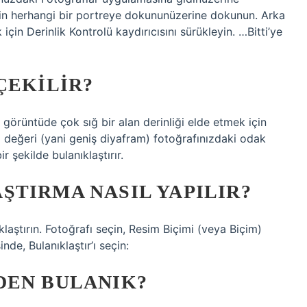
in herhangi bir portreye dokununüzerine dokunun. Arka
için Derinlik Kontrolü kaydırıcısını sürükleyin. …Bitti’ye
ÇEKILIR?
 görüntüde çok sığ bir alan derinliği elde etmek için
 değeri (yani geniş diyafram) fotoğrafınızdaki odak
r şekilde bulanıklaştırır.
TIRMA NASIL YAPILIR?
aştırın. Fotoğrafı seçin, Resim Biçimi (veya Biçim)
de, Bulanıklaştır’ı seçin:
DEN BULANIK?