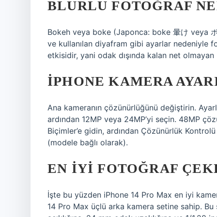
BLURLU FOTOĞRAF NE
Bokeh veya boke (Japonca: boke 暈け veya ボケ, “
ve kullanılan diyafram gibi ayarlar nedeniyle f
etkisidir, yani odak dışında kalan net olmayan k
IPHONE KAMERA AYARI
Ana kameranın çözünürlüğünü değiştirin. Ayar
ardından 12MP veya 24MP’yi seçin. 48MP çözü
Biçimler’e gidin, ardından Çözünürlük Kontrol
(modele bağlı olarak).
EN IYI FOTOĞRAF ÇEK
İşte bu yüzden iPhone 14 Pro Max en iyi kameray
14 Pro Max üçlü arka kamera setine sahip. Bu