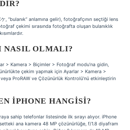
DIR?
bulanık” anlamına gelir), fotoğrafçının seçtiği lens
otoğraf çekimi sırasında fotoğrafta oluşan bulanıklık
ısımlardır.
 NASIL OLMALI?
lar > Kamera > Biçimler > Fotoğraf modu’na gidin,
nürlükte çekim yapmak için Ayarlar > Kamera >
ü veya ProRAW ve Çözünürlük Kontrolü’nü etkinleştirin
EN IPHONE HANGISI?
a sahip telefonlar listesinde ilk sırayı alıyor. iPhone
 setteki ana kamera 48 MP çözünürlüğe, f/1.8 diyafram