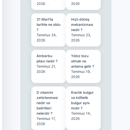
2026
2026
31 Mart’ta
Hızlı dönüş
tarihte ne oldu
mekanizması
?
nedir ?
Temmuz 24,
Temmuz 23,
2026
2026
Amberbu
Yıldız tozu
pilavı nedir ?
olmak ne
Temmuz 21,
anlama gelir ?
2026
Temmuz 19,
2026
D vitamini
Kısırlık bulgur
zehirlenmesi
ve köftelik
nedir ve
bulgur aynı
belirtileri
mıdır ?
nelerdir ?
Temmuz 14,
Temmuz 17,
2026
2026