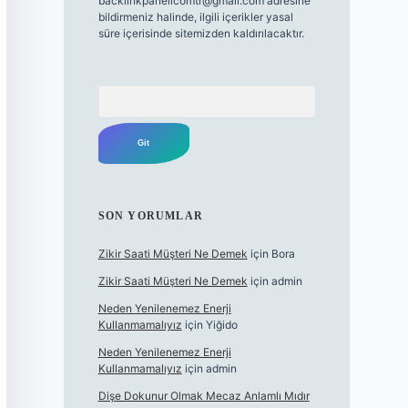
backlinkpanelicomtr@gmail.com
adresine
bildirmeniz halinde, ilgili içerikler yasal
süre içerisinde sitemizden kaldırılacaktır.
Arama
SON YORUMLAR
Zikir Saati Müşteri Ne Demek
için
Bora
Zikir Saati Müşteri Ne Demek
için
admin
Neden Yenilenemez Enerji
Kullanmamalıyız
için
Yiğido
Neden Yenilenemez Enerji
Kullanmamalıyız
için
admin
Dişe Dokunur Olmak Mecaz Anlamlı Mıdır