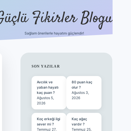
Güçlü Fikirler Blogu
Sağlam önerilerle hayatını güçlendir!
ilbet bahis sitesi
SIDEBAR
SON YAZILAR
Avcılık ve
80 puan kaç
yaban hayatı
olur ?
kaç puan ?
Ağustos 3,
Ağustos 5,
2026
2026
Koç erkeği ilgi
Kaç ağaç
sever mi ?
vardır ?
Temmuz 27,
Temmuz 25,