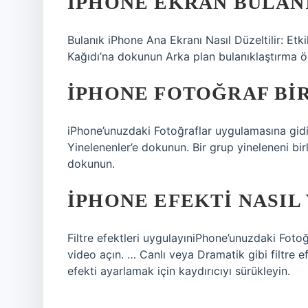
IPHONE EKRAN BULANI
Bulanık iPhone Ana Ekranı Nasıl Düzeltilir: Etk
Kağıdı’na dokunun Arka plan bulanıklaştırma öz
IPHONE FOTOĞRAF BIR
iPhone’unuzdaki Fotoğraflar uygulamasına gidi
Yinelenenler’e dokunun. Bir grup yineleneni birle
dokunun.
IPHONE EFEKTI NASIL 
Filtre efektleri uygulayıniPhone’unuzdaki Foto
video açın. … Canlı veya Dramatik gibi filtre e
efekti ayarlamak için kaydırıcıyı sürükleyin.