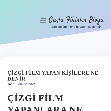
Güçlü Fikirler Blogu
menüyü
aç
Sağlam önerilerle hayatını güçlendir!
Anasayfa
Gizlilik Politikası
Yasal Uyarı
Hakkımızda
ÇIZGI FILM YAPAN KIŞILERE NE
DENIR
Tarih: Ekim 22, 2024
ÇIZGI FILM
YAPANLARA NE