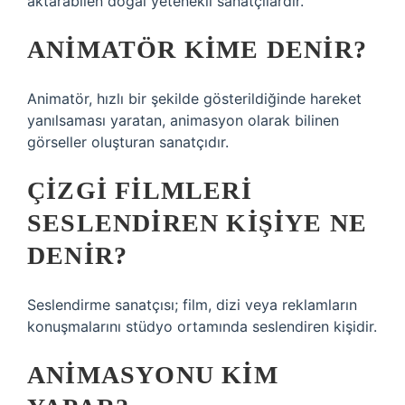
aktarabilen doğal yetenekli sanatçılardır.
ANIMATÖR KIME DENIR?
Animatör, hızlı bir şekilde gösterildiğinde hareket
yanılsaması yaratan, animasyon olarak bilinen
görseller oluşturan sanatçıdır.
ÇIZGI FILMLERI
SESLENDIREN KIŞIYE NE
DENIR?
Seslendirme sanatçısı; film, dizi veya reklamların
konuşmalarını stüdyo ortamında seslendiren kişidir.
ANIMASYONU KIM