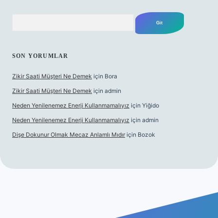
Arama
SON YORUMLAR
Zikir Saati Müşteri Ne Demek
için
Bora
Zikir Saati Müşteri Ne Demek
için
admin
Neden Yenilenemez Enerji Kullanmamalıyız
için
Yiğido
Neden Yenilenemez Enerji Kullanmamalıyız
için
admin
Dişe Dokunur Olmak Mecaz Anlamlı Mıdır
için
Bozok
bet bahis sitesi