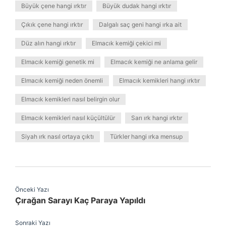
Büyük çene hangi ırktır
Büyük dudak hangi ırktır
Çıkık çene hangi ırktır
Dalgalı saç geni hangi ırka ait
Düz alın hangi ırktır
Elmacık kemiği çekici mi
Elmacık kemiği genetik mi
Elmacık kemiği ne anlama gelir
Elmacık kemiği neden önemli
Elmacık kemikleri hangi ırktır
Elmacık kemikleri nasıl belirgin olur
Elmacık kemikleri nasıl küçültülür
Sarı ırk hangi ırktır
Siyah ırk nasıl ortaya çıktı
Türkler hangi ırka mensup
Önceki Yazı
Çırağan Sarayı Kaç Paraya Yapıldı
Sonraki Yazı