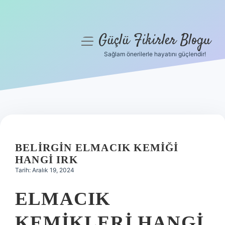
Güçlü Fikirler Blogu
menüyü
aç
Sağlam önerilerle hayatını güçlendir!
Anasayfa
Gizlilik Politikası
Yasal Uyarı
Hakkımızda
BELIRGIN ELMACIK KEMIĞI
HANGI IRK
Tarih: Aralık 19, 2024
ELMACIK
KEMIKLERI HANGI