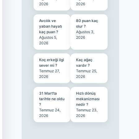
2026
2026
Avcılık ve
80 puan kaç
yaban hayatı
olur ?
kaç puan ?
Ağustos 3,
Ağustos 5,
2026
2026
Koç erkeği ilgi
Kaç ağaç
sever mi ?
vardır ?
Temmuz 27,
Temmuz 25,
2026
2026
31 Mart’ta
Hızlı dönüş
tarihte ne oldu
mekanizması
?
nedir ?
Temmuz 24,
Temmuz 23,
2026
2026