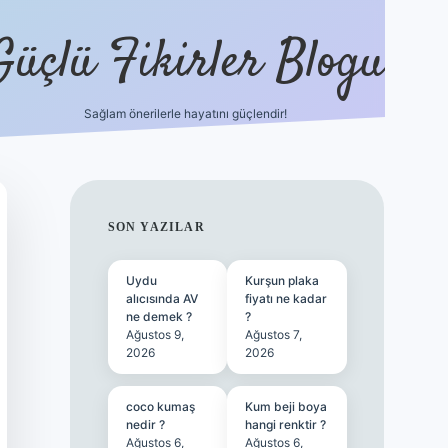
Güçlü Fikirler Blogu
Sağlam önerilerle hayatını güçlendir!
ilbet bahis sitesi
SIDEBAR
SON YAZILAR
Uydu
Kurşun plaka
alıcısında AV
fiyatı ne kadar
ne demek ?
?
Ağustos 9,
Ağustos 7,
2026
2026
coco kumaş
Kum beji boya
nedir ?
hangi renktir ?
Ağustos 6,
Ağustos 6,