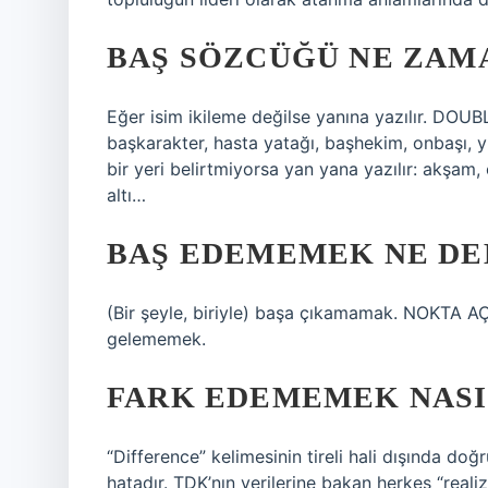
BAŞ SÖZCÜĞÜ NE ZAMA
Eğer isim ikileme değilse yanına yazılır. DOU
başkarakter, hasta yatağı, başhekim, onbaşı, yü
bir yeri belirtmiyorsa yan yana yazılır: akşam, 
altı…
BAŞ EDEMEMEK NE D
(Bir şeyle, biriyle) başa çıkamamak. NOKTA A
gelememek.
FARK EDEMEMEK NASIL
“Difference” kelimesinin tireli hali dışında d
hatadır. TDK’nın verilerine bakan herkes “reali