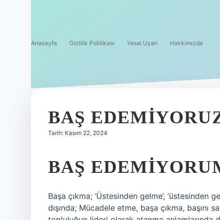
Anasayfa
Gizlilik Politikası
Yasal Uyarı
Hakkımızda
BAŞ EDEMIYORUZ
Tarih: Kasım 22, 2024
BAŞ EDEMIYORUM
Başa çıkma; ‘Üstesinden gelme’, ‘üstesinden gel
dışında; Mücadele etme, başa çıkma, başını sa
topluluğun lideri olarak atanma anlamlarında da k