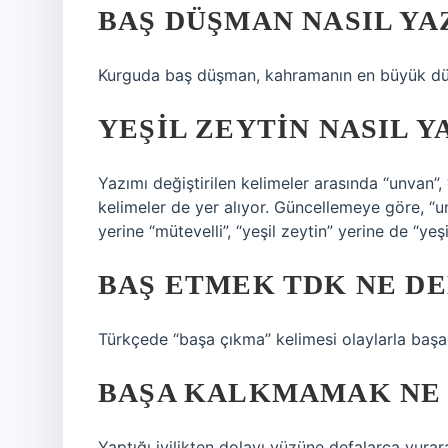
BAŞ DÜŞMAN NASIL YA
Kurguda baş düşman, kahramanın en büyük dü
YEŞIL ZEYTIN NASIL Y
Yazımı değiştirilen kelimeler arasında “unvan”, 
kelimeler de yer alıyor. Güncellemeye göre, “un
yerine “mütevelli”, “yeşil zeytin” yerine de “yeşi
BAŞ ETMEK TDK NE D
Türkçede “başa çıkma” kelimesi olaylarla başa
BAŞA KALKMAMAK NE
Yaptığı iyilikten dolayı yüzüne defalarca vura