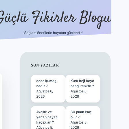
Güçlü Fikirler Blogu
Sağlam önerilerle hayatını güçlendir!
ilbet bahis sitesi
SIDEBAR
SON YAZILAR
coco kumaş
Kum beji boya
nedir ?
hangi renktir ?
Ağustos 6,
Ağustos 6,
2026
2026
Avcılık ve
80 puan kaç
yaban hayatı
olur ?
kaç puan ?
Ağustos 3,
Ağustos 5,
2026