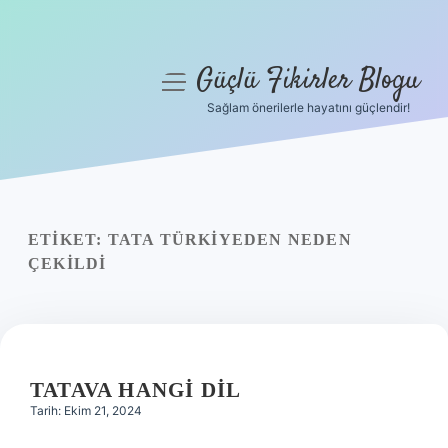
Güçlü Fikirler Blogu
menüyü
aç
Sağlam önerilerle hayatını güçlendir!
Anasayfa
Gizlilik Politikası
Yasal Uyarı
ETIKET:
TATA TÜRKIYEDEN NEDEN
ÇEKILDI
Hakkımızda
TATAVA HANGI DIL
Tarih: Ekim 21, 2024