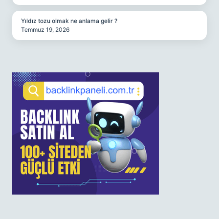
Yıldız tozu olmak ne anlama gelir ?
Temmuz 19, 2026