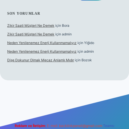
SON YORUMLAR
Zikir Saati Müşteri Ne Demek
için
Bora
Zikir Saati Müşteri Ne Demek
için
admin
Neden Yenilenemez Enerji Kullanmamalıyız
için
Yiğido
Neden Yenilenemez Enerji Kullanmamalıyız
için
admin
Dişe Dokunur Olmak Mecaz Anlamlı Mıdır
için
Bozok
his sitesi
Reklam ve İletişim:
E-mail:
backlinkpaneli@gmail.com
Teams: