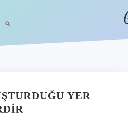
UŞTURDUĞU YER
RDIR