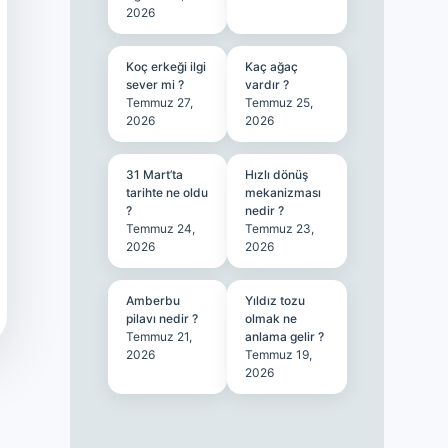
2026
Koç erkeği ilgi
Kaç ağaç
sever mi ?
vardır ?
Temmuz 27,
Temmuz 25,
2026
2026
31 Mart’ta
Hızlı dönüş
tarihte ne oldu
mekanizması
?
nedir ?
Temmuz 24,
Temmuz 23,
2026
2026
Amberbu
Yıldız tozu
pilavı nedir ?
olmak ne
Temmuz 21,
anlama gelir ?
2026
Temmuz 19,
2026