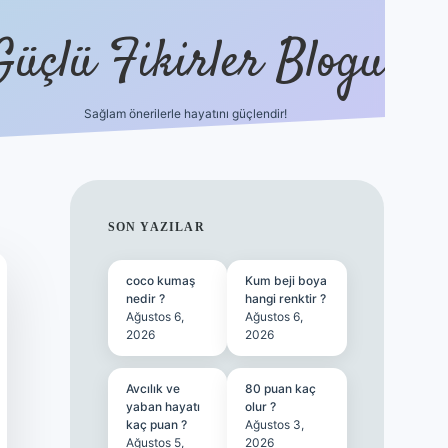
Güçlü Fikirler Blogu
Sağlam önerilerle hayatını güçlendir!
ilbet bahis sitesi
SIDEBAR
SON YAZILAR
coco kumaş
Kum beji boya
nedir ?
hangi renktir ?
Ağustos 6,
Ağustos 6,
2026
2026
Avcılık ve
80 puan kaç
yaban hayatı
olur ?
kaç puan ?
Ağustos 3,
Ağustos 5,
2026