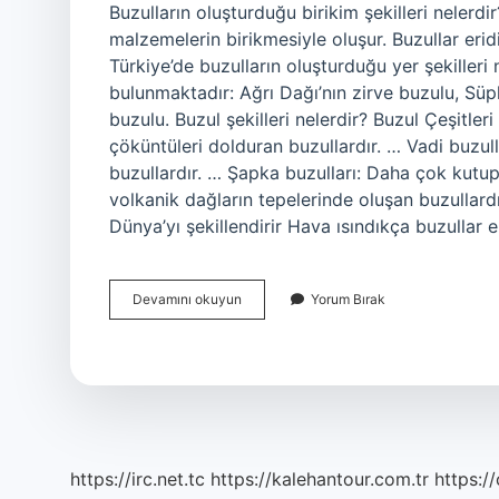
Buzulların oluşturduğu birikim şekilleri nelerdi
malzemelerin birikmesiyle oluşur. Buzullar eridi
Türkiye’de buzulların oluşturduğu yer şekilleri
bulunmaktadır: Ağrı Dağı’nın zirve buzulu, Süp
buzulu. Buzul şekilleri nelerdir? Buzul Çeşitler
çöküntüleri dolduran buzullardır. … Vadi buzull
buzullardır. … Şapka buzulları: Daha çok kutup 
volkanik dağların tepelerinde oluşan buzullardır
Dünya’yı şekillendirir Hava ısındıkça buzullar e
Buzulların
Devamını okuyun
Yorum Bırak
Oluşturduğu
Yer
Şekilleri
Nelerdir
https://irc.net.tc
https://kalehantour.com.tr
https:/