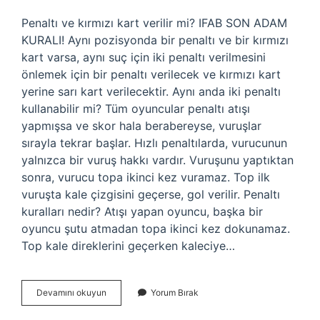
Penaltı ve kırmızı kart verilir mi? IFAB SON ADAM
KURALI! Aynı pozisyonda bir penaltı ve bir kırmızı
kart varsa, aynı suç için iki penaltı verilmesini
önlemek için bir penaltı verilecek ve kırmızı kart
yerine sarı kart verilecektir. Aynı anda iki penaltı
kullanabilir mi? Tüm oyuncular penaltı atışı
yapmışsa ve skor hala berabereyse, vuruşlar
sırayla tekrar başlar. Hızlı penaltılarda, vurucunun
yalnızca bir vuruş hakkı vardır. Vuruşunu yaptıktan
sonra, vurucu topa ikinci kez vuramaz. Top ilk
vuruşta kale çizgisini geçerse, gol verilir. Penaltı
kuralları nedir? Atışı yapan oyuncu, başka bir
oyuncu şutu atmadan topa ikinci kez dokunamaz.
Top kale direklerini geçerken kaleciye…
Hem
Devamını okuyun
Yorum Bırak
Kırmızı
Hem