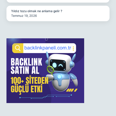
Yıldız tozu olmak ne anlama gelir ?
Temmuz 19, 2026