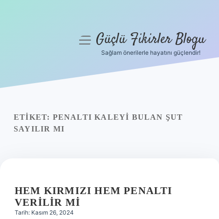
Güçlü Fikirler Blogu
menüyü
aç
Sağlam önerilerle hayatını güçlendir!
Anasayfa
Gizlilik Politikası
Yasal Uyarı
ETIKET:
PENALTI KALEYI BULAN ŞUT
SAYILIR MI
Hakkımızda
HEM KIRMIZI HEM PENALTI
VERILIR MI
Tarih: Kasım 26, 2024