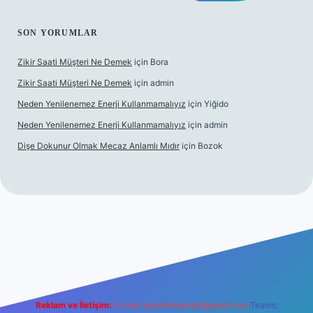
SON YORUMLAR
Zikir Saati Müşteri Ne Demek
için
Bora
Zikir Saati Müşteri Ne Demek
için
admin
Neden Yenilenemez Enerji Kullanmamalıyız
için
Yiğido
Neden Yenilenemez Enerji Kullanmamalıyız
için
admin
Dişe Dokunur Olmak Mecaz Anlamlı Mıdır
için
Bozok
ahis sitesi
Reklam ve İletişim:
E-mail:
backlinkpaneli@gmail.com
Teams: