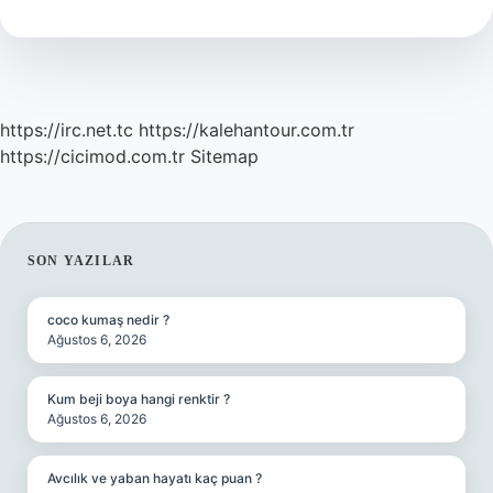
Penaltı
Verilir
Mi
https://irc.net.tc
https://kalehantour.com.tr
https://cicimod.com.tr
Sitemap
SIDEBAR
SON YAZILAR
coco kumaş nedir ?
Ağustos 6, 2026
Kum beji boya hangi renktir ?
Ağustos 6, 2026
Avcılık ve yaban hayatı kaç puan ?