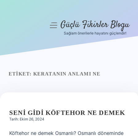
Güçlü Fikirler Blogu
menüyü
aç
Sağlam önerilerle hayatını güçlendir!
Anasayfa
Gizlilik Politikası
Yasal Uyarı
ETIKET:
KERATANIN ANLAMI NE
Hakkımızda
SENI GIDI KÖFTEHOR NE DEMEK
Tarih: Ekim 26, 2024
Köftehor ne demek Osmanlı? Osmanlı döneminde