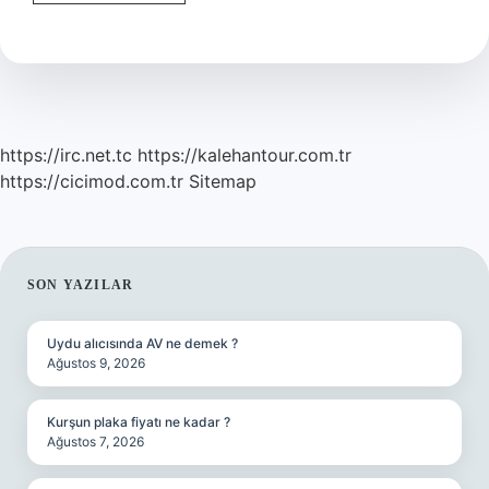
Gidi
Köftehor
Ne
Demek
https://irc.net.tc
https://kalehantour.com.tr
https://cicimod.com.tr
Sitemap
SIDEBAR
SON YAZILAR
Uydu alıcısında AV ne demek ?
Ağustos 9, 2026
Kurşun plaka fiyatı ne kadar ?
Ağustos 7, 2026