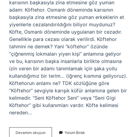
karısının başkasıyla zina etmesine göz yuman
adam: Köftehor. Osmanlı döneminde karısının
başkasıyla zina etmesine göz yuman erkeklerin et
yiyenlerle cezalandırıldığını biliyor muydunuz?
Köfte, Osmanlı döneminde uygulanan bir cezadır.
Genellikle para cezası olarak verilirdi. Köftehor
tahmini ne demek? Yani “köftehor” özünde
“çiğnenmiş lokmaları yiyen kişi” anlamına geliyor
ve bu, karısının başka insanlarla birlikte olmasına
izin veren bir adamı tanımlamak için şaka yollu
kullandığımız bir terim… (iğrenç kısmına geliyoruz).
Köftehorun anlamı ne? TDK sözlüğüne göre
“Köftehor” sevgiyle karışık küfür anlamına gelen bir
kelimedir. “Seni Köftehor Seni” veya “Seni Gigi
Köftehor” gibi kullanımları vardır. Köfte kelimesi
nereden…
Seni
Devamını okuyun
Yorum Bırak