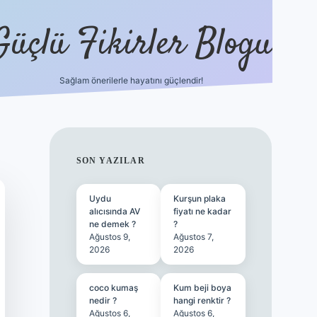
Güçlü Fikirler Blogu
Sağlam önerilerle hayatını güçlendir!
ilbet bahis sitesi
SIDEBAR
SON YAZILAR
Uydu
Kurşun plaka
alıcısında AV
fiyatı ne kadar
ne demek ?
?
Ağustos 9,
Ağustos 7,
2026
2026
coco kumaş
Kum beji boya
nedir ?
hangi renktir ?
Ağustos 6,
Ağustos 6,