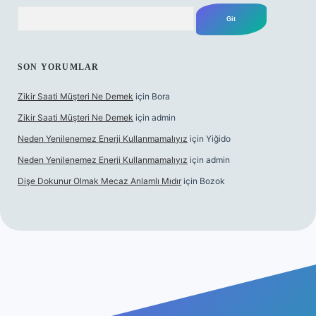
Arama
SON YORUMLAR
Zikir Saati Müşteri Ne Demek
için
Bora
Zikir Saati Müşteri Ne Demek
için
admin
Neden Yenilenemez Enerji Kullanmamalıyız
için
Yiğido
Neden Yenilenemez Enerji Kullanmamalıyız
için
admin
Dişe Dokunur Olmak Mecaz Anlamlı Mıdır
için
Bozok
s sitesi