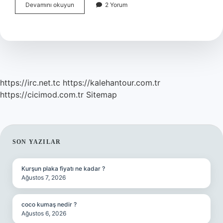
Genel
Devamını okuyun
2 Yorum
Caydırıcılık
Teorisi
Nedir
https://irc.net.tc
https://kalehantour.com.tr
https://cicimod.com.tr
Sitemap
SIDEBAR
SON YAZILAR
Kurşun plaka fiyatı ne kadar ?
Ağustos 7, 2026
coco kumaş nedir ?
Ağustos 6, 2026