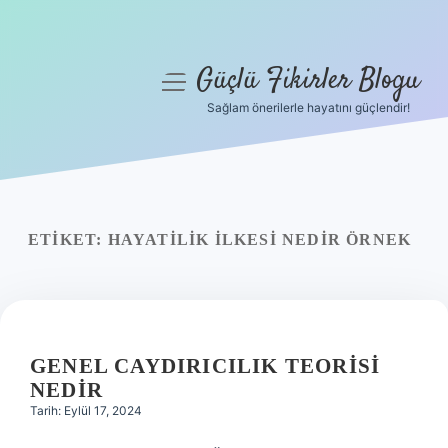
Güçlü Fikirler Blogu
menüyü
aç
Sağlam önerilerle hayatını güçlendir!
Anasayfa
Gizlilik Politikası
Yasal Uyarı
ETIKET:
HAYATILIK ILKESI NEDIR ÖRNEK
Hakkımızda
GENEL CAYDIRICILIK TEORISI
NEDIR
Tarih: Eylül 17, 2024