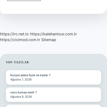
Gidi
Köftehor
Ne
Demek
https://irc.net.tc
https://kalehantour.com.tr
https://cicimod.com.tr
Sitemap
SIDEBAR
SON YAZILAR
Kurşun plaka fiyatı ne kadar ?
Ağustos 7, 2026
coco kumaş nedir ?
Ağustos 6, 2026