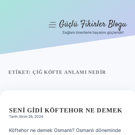
Güçlü Fikirler Blogu
menüyü
aç
Sağlam önerilerle hayatını güçlendir!
Anasayfa
Gizlilik Politikası
Yasal Uyarı
ETIKET:
ÇIĞ KÖFTE ANLAMI NEDIR
Hakkımızda
SENI GIDI KÖFTEHOR NE DEMEK
Tarih: Ekim 26, 2024
Köftehor ne demek Osmanlı? Osmanlı döneminde