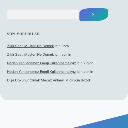
Arama
SON YORUMLAR
Zikir Saati Müşteri Ne Demek
için
Bora
Zikir Saati Müşteri Ne Demek
için
admin
Neden Yenilenemez Enerji Kullanmamalıyız
için
Yiğido
Neden Yenilenemez Enerji Kullanmamalıyız
için
admin
Dişe Dokunur Olmak Mecaz Anlamlı Mıdır
için
Bozok
s sitesi