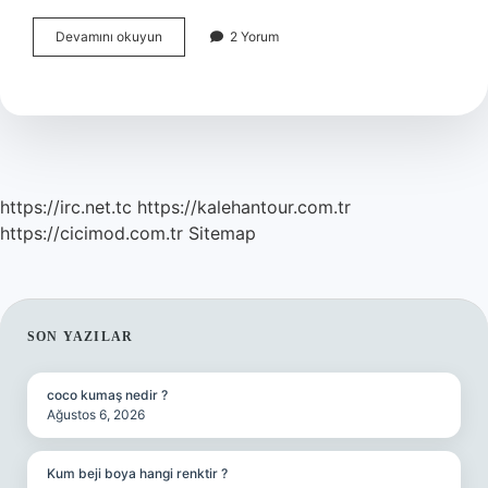
Çiçekli
Devamını okuyun
2 Yorum
Bir
Bitkide
Çiçeğin
Görevi
Nedir
https://irc.net.tc
https://kalehantour.com.tr
https://cicimod.com.tr
Sitemap
SIDEBAR
SON YAZILAR
coco kumaş nedir ?
Ağustos 6, 2026
Kum beji boya hangi renktir ?