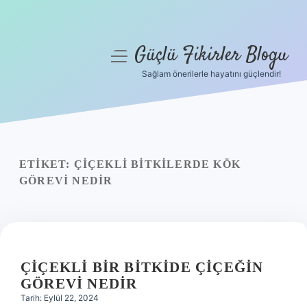
Güçlü Fikirler Blogu
menüyü
aç
Sağlam önerilerle hayatını güçlendir!
Anasayfa
Gizlilik Politikası
Yasal Uyarı
ETIKET:
ÇIÇEKLI BITKILERDE KÖK
GÖREVI NEDIR
Hakkımızda
ÇIÇEKLI BIR BITKIDE ÇIÇEĞIN
GÖREVI NEDIR
Tarih: Eylül 22, 2024