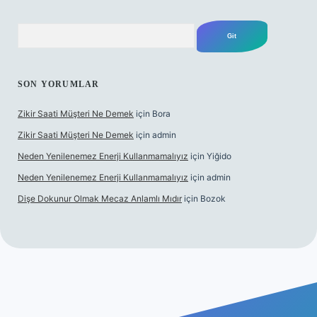
Arama
SON YORUMLAR
Zikir Saati Müşteri Ne Demek
için
Bora
Zikir Saati Müşteri Ne Demek
için
admin
Neden Yenilenemez Enerji Kullanmamalıyız
için
Yiğido
Neden Yenilenemez Enerji Kullanmamalıyız
için
admin
Dişe Dokunur Olmak Mecaz Anlamlı Mıdır
için
Bozok
is sitesi