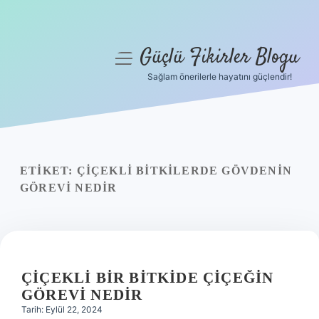
Güçlü Fikirler Blogu
menüyü
aç
Sağlam önerilerle hayatını güçlendir!
Anasayfa
Gizlilik Politikası
Yasal Uyarı
ETIKET:
ÇIÇEKLI BITKILERDE GÖVDENIN
GÖREVI NEDIR
Hakkımızda
ÇIÇEKLI BIR BITKIDE ÇIÇEĞIN
GÖREVI NEDIR
Tarih: Eylül 22, 2024