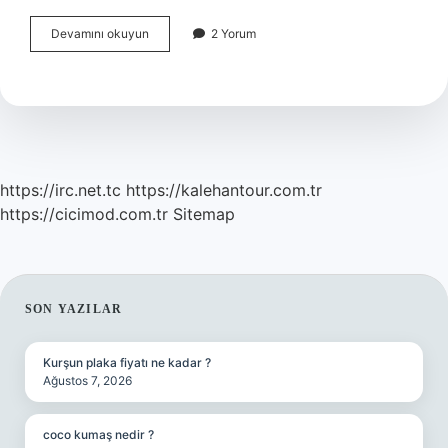
Çiçekli
Devamını okuyun
2 Yorum
Bir
Bitkide
Çiçeğin
Görevi
Nedir
https://irc.net.tc
https://kalehantour.com.tr
https://cicimod.com.tr
Sitemap
SIDEBAR
SON YAZILAR
Kurşun plaka fiyatı ne kadar ?
Ağustos 7, 2026
coco kumaş nedir ?