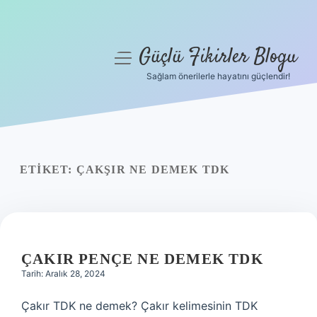
Güçlü Fikirler Blogu
menüyü
aç
Sağlam önerilerle hayatını güçlendir!
Anasayfa
Gizlilik Politikası
Yasal Uyarı
ETIKET:
ÇAKŞIR NE DEMEK TDK
Hakkımızda
ÇAKIR PENÇE NE DEMEK TDK
Tarih: Aralık 28, 2024
Çakır TDK ne demek? Çakır kelimesinin TDK