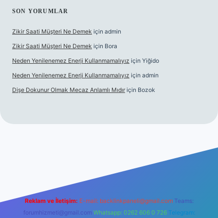
SON YORUMLAR
Zikir Saati Müşteri Ne Demek
için
admin
Zikir Saati Müşteri Ne Demek
için
Bora
Neden Yenilenemez Enerji Kullanmamalıyız
için
Yiğido
Neden Yenilenemez Enerji Kullanmamalıyız
için
admin
Dişe Dokunur Olmak Mecaz Anlamlı Mıdır
için
Bozok
his sitesi
Reklam ve İletişim:
E-mail:
backlinkpaneli@gmail.com
Teams:
forumhizmeti@gmail.com
Whatsapp: 0262 606 0 726
Telegram: