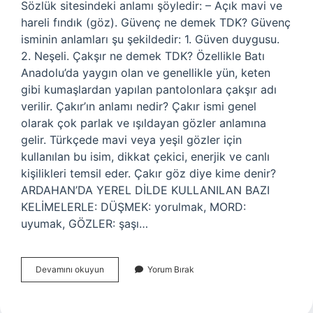
Sözlük sitesindeki anlamı şöyledir: – Açık mavi ve
hareli fındık (göz). Güvenç ne demek TDK? Güvenç
isminin anlamları şu şekildedir: 1. Güven duygusu.
2. Neşeli. Çakşır ne demek TDK? Özellikle Batı
Anadolu’da yaygın olan ve genellikle yün, keten
gibi kumaşlardan yapılan pantolonlara çakşır adı
verilir. Çakır’ın anlamı nedir? Çakır ismi genel
olarak çok parlak ve ışıldayan gözler anlamına
gelir. Türkçede mavi veya yeşil gözler için
kullanılan bu isim, dikkat çekici, enerjik ve canlı
kişilikleri temsil eder. Çakır göz diye kime denir?
ARDAHAN’DA YEREL DİLDE KULLANILAN BAZI
KELİMELERLE: DÜŞMEK: yorulmak, MORD:
uyumak, GÖZLER: şaşı…
Çakır
Devamını okuyun
Yorum Bırak
Pençe
Ne
Demek