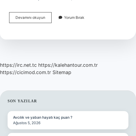
Buzulların
Devamını okuyun
Yorum Bırak
Oluşturduğu
Yer
Şekilleri
Nelerdir
https://irc.net.tc
https://kalehantour.com.tr
https://cicimod.com.tr
Sitemap
SIDEBAR
SON YAZILAR
Avcılık ve yaban hayatı kaç puan ?
Ağustos 5, 2026