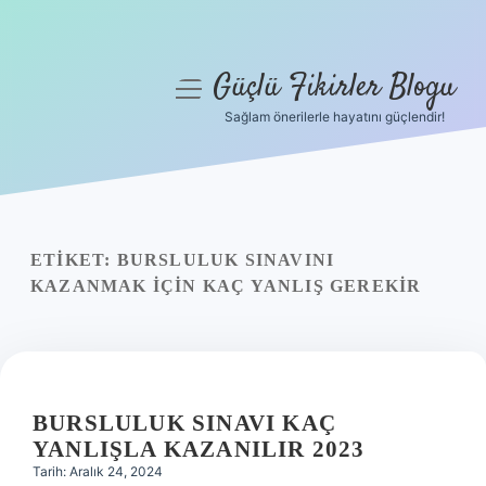
Güçlü Fikirler Blogu
menüyü
aç
Sağlam önerilerle hayatını güçlendir!
Anasayfa
Gizlilik Politikası
Yasal Uyarı
ETIKET:
BURSLULUK SINAVINI
KAZANMAK IÇIN KAÇ YANLIŞ GEREKIR
Hakkımızda
BURSLULUK SINAVI KAÇ
YANLIŞLA KAZANILIR 2023
Tarih: Aralık 24, 2024