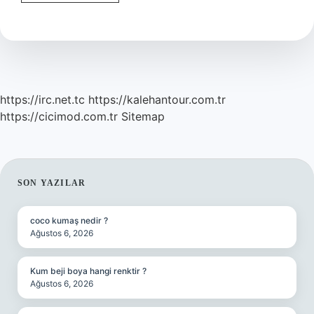
Sınavı
Kaç
Yanlışla
Kazanılır
2023
https://irc.net.tc
https://kalehantour.com.tr
https://cicimod.com.tr
Sitemap
SIDEBAR
SON YAZILAR
coco kumaş nedir ?
Ağustos 6, 2026
Kum beji boya hangi renktir ?
Ağustos 6, 2026