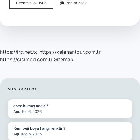
Kapıcıya
Devamını okuyun
Yorum Bırak
Ev
Verme
Zorunluluğu
Var
Mı
https://irc.net.tc
https://kalehantour.com.tr
https://cicimod.com.tr
Sitemap
SIDEBAR
SON YAZILAR
coco kumaş nedir ?
Ağustos 6, 2026
Kum beji boya hangi renktir ?
Ağustos 6, 2026