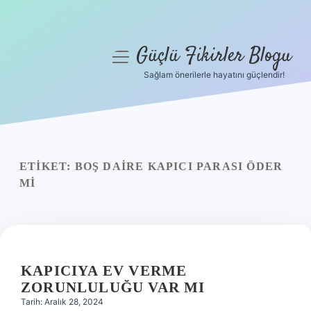
Güçlü Fikirler Blogu
menüyü
aç
Sağlam önerilerle hayatını güçlendir!
Anasayfa
Gizlilik Politikası
Yasal Uyarı
ETIKET:
BOŞ DAIRE KAPICI PARASI ÖDER
MI
Hakkımızda
KAPICIYA EV VERME
ZORUNLULUĞU VAR MI
Tarih: Aralık 28, 2024