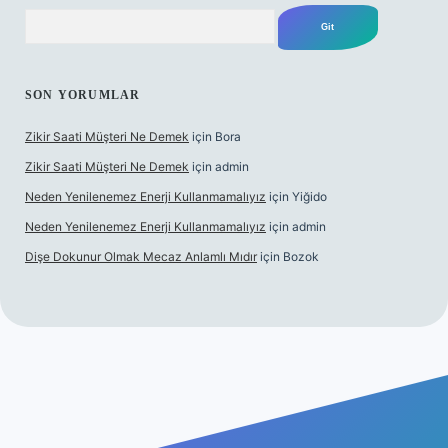
Arama
SON YORUMLAR
Zikir Saati Müşteri Ne Demek
için
Bora
Zikir Saati Müşteri Ne Demek
için
admin
Neden Yenilenemez Enerji Kullanmamalıyız
için
Yiğido
Neden Yenilenemez Enerji Kullanmamalıyız
için
admin
Dişe Dokunur Olmak Mecaz Anlamlı Mıdır
için
Bozok
is sitesi