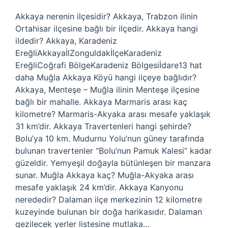
Akkaya nerenin ilçesidir? Akkaya, Trabzon ilinin
Ortahisar ilçesine bağlı bir ilçedir. Akkaya hangi
ildedir? Akkaya, Karadeniz
EreğliAkkayaİlZonguldakİlçeKaradeniz
EreğliCoğrafi BölgeKaradeniz Bölgesiİdare13 hat
daha Muğla Akkaya Köyü hangi ilçeye bağlıdır?
Akkaya, Menteşe – Muğla ilinin Menteşe ilçesine
bağlı bir mahalle. Akkaya Marmaris arası kaç
kilometre? Marmaris-Akyaka arası mesafe yaklaşık
31 km’dir. Akkaya Travertenleri hangi şehirde?
Bolu’ya 10 km. Mudurnu Yolu’nun güney tarafında
bulunan travertenler “Bolu’nun Pamuk Kalesi” kadar
güzeldir. Yemyeşil doğayla bütünleşen bir manzara
sunar. Muğla Akkaya kaç? Muğla-Akyaka arası
mesafe yaklaşık 24 km’dir. Akkaya Kanyonu
nerededir? Dalaman ilçe merkezinin 12 kilometre
kuzeyinde bulunan bir doğa harikasıdır. Dalaman
gezilecek yerler listesine mutlaka…