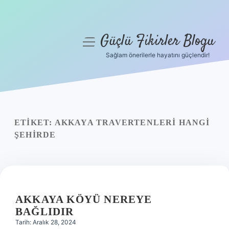
Güçlü Fikirler Blogu
menüyü
aç
Sağlam önerilerle hayatını güçlendir!
Anasayfa
Gizlilik Politikası
Yasal Uyarı
ETIKET:
AKKAYA TRAVERTENLERI HANGI
ŞEHIRDE
Hakkımızda
AKKAYA KÖYÜ NEREYE
BAĞLIDIR
Tarih: Aralık 28, 2024