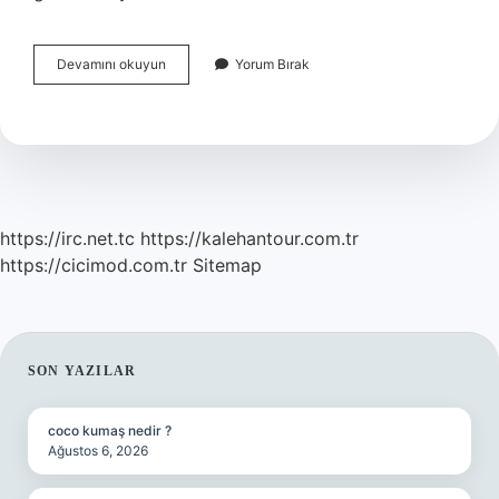
Akkaya
Devamını okuyun
Yorum Bırak
Köyü
Nereye
Bağlıdır
https://irc.net.tc
https://kalehantour.com.tr
https://cicimod.com.tr
Sitemap
SIDEBAR
SON YAZILAR
coco kumaş nedir ?
Ağustos 6, 2026