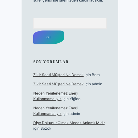
süre içerisinde sitemizden kaldırılacaktır.
Arama
SON YORUMLAR
Zikir Saati Müşteri Ne Demek
için
Bora
Zikir Saati Müşteri Ne Demek
için
admin
Neden Yenilenemez Enerji
Kullanmamalıyız
için
Yiğido
Neden Yenilenemez Enerji
Kullanmamalıyız
için
admin
Dişe Dokunur Olmak Mecaz Anlamlı Mıdır
için
Bozok