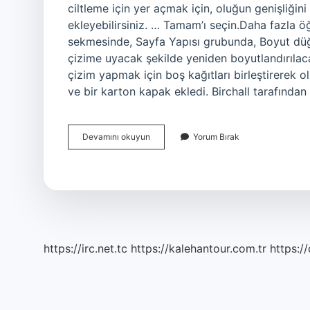
ciltleme için yer açmak için, oluğun genişliği
ekleyebilirsiniz. … Tamam’ı seçin.Daha fazla 
sekmesinde, Sayfa Yapısı grubunda, Boyut düğme
çizime uyacak şekilde yeniden boyutlandırılaca
çizim yapmak için boş kağıtları birleştirerek olu
ve bir karton kapak ekledi. Birchall tarafından 
Kitapçık
Devamını okuyun
Yorum Bırak
Nasıl
Yapılır
https://irc.net.tc
https://kalehantour.com.tr
https:/