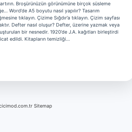
ni artırın. Broşürünüzün görünümüne birçok süsleme
öğe… Word’de A5 boyutu nasıl yapılır? Tasarım
sine tıklayın. Çizime Sığdır’a tıklayın. Çizim sayfası
ktır. Defter nasıl oluşur? Defter, üzerine yazmak veya
şturulan bir nesnedir. 1920’de J.A. kağıtları birleştirdi
icat edildi. Kitapların temizliği…
/cicimod.com.tr
Sitemap