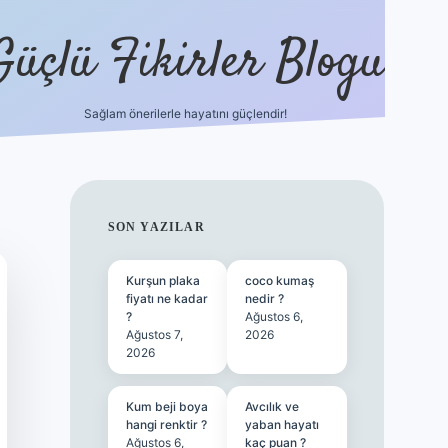
Güçlü Fikirler Blogu
Sağlam önerilerle hayatını güçlendir!
ilbet bahis sites
SIDEBAR
SON YAZILAR
Kurşun plaka
coco kumaş
fiyatı ne kadar
nedir ?
?
Ağustos 6,
Ağustos 7,
2026
2026
Kum beji boya
Avcılık ve
hangi renktir ?
yaban hayatı
Ağustos 6,
kaç puan ?