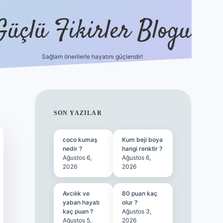
Güçlü Fikirler Blogu
Sağlam önerilerle hayatını güçlendir!
ilbet bahis sitesi
SIDEBAR
SON YAZILAR
coco kumaş
Kum beji boya
nedir ?
hangi renktir ?
Ağustos 6,
Ağustos 6,
2026
2026
Avcılık ve
80 puan kaç
yaban hayatı
olur ?
kaç puan ?
Ağustos 3,
Ağustos 5,
2026