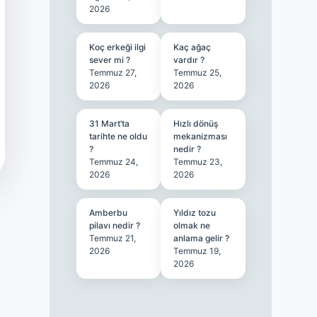
2026
Koç erkeği ilgi
Kaç ağaç
sever mi ?
vardır ?
Temmuz 27,
Temmuz 25,
2026
2026
31 Mart’ta
Hızlı dönüş
tarihte ne oldu
mekanizması
?
nedir ?
Temmuz 24,
Temmuz 23,
2026
2026
Amberbu
Yıldız tozu
pilavı nedir ?
olmak ne
Temmuz 21,
anlama gelir ?
2026
Temmuz 19,
2026