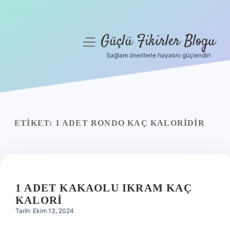
Güçlü Fikirler Blogu
menüyü
aç
Sağlam önerilerle hayatını güçlendir!
Anasayfa
Gizlilik Politikası
Yasal Uyarı
ETIKET:
1 ADET RONDO KAÇ KALORIDIR
Hakkımızda
1 ADET KAKAOLU IKRAM KAÇ
KALORI
Tarih: Ekim 13, 2024