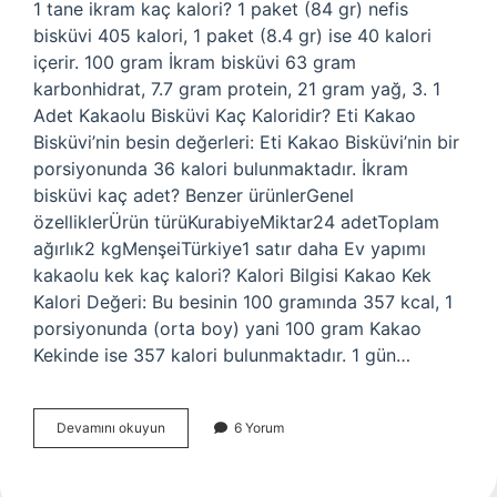
1 tane ikram kaç kalori? 1 paket (84 gr) nefis
bisküvi 405 kalori, 1 paket (8.4 gr) ise 40 kalori
içerir. 100 gram İkram bisküvi 63 gram
karbonhidrat, 7.7 gram protein, 21 gram yağ, 3. 1
Adet Kakaolu Bisküvi Kaç Kaloridir? Eti Kakao
Bisküvi’nin besin değerleri: Eti Kakao Bisküvi’nin bir
porsiyonunda 36 kalori bulunmaktadır. İkram
bisküvi kaç adet? Benzer ürünlerGenel
özelliklerÜrün türüKurabiyeMiktar24 adetToplam
ağırlık2 kgMenşeiTürkiye1 satır daha Ev yapımı
kakaolu kek kaç kalori? Kalori Bilgisi Kakao Kek
Kalori Değeri: Bu besinin 100 gramında 357 kcal, 1
porsiyonunda (orta boy) yani 100 gram Kakao
Kekinde ise 357 kalori bulunmaktadır. 1 gün…
1
Devamını okuyun
6 Yorum
Adet
Kakaolu
Ikram