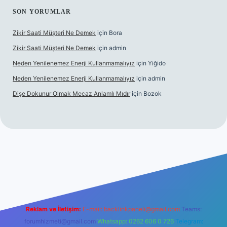
SON YORUMLAR
Zikir Saati Müşteri Ne Demek
için
Bora
Zikir Saati Müşteri Ne Demek
için
admin
Neden Yenilenemez Enerji Kullanmamalıyız
için
Yiğido
Neden Yenilenemez Enerji Kullanmamalıyız
için
admin
Dişe Dokunur Olmak Mecaz Anlamlı Mıdır
için
Bozok
his sitesi
Reklam ve İletişim:
E-mail:
backlinkpaneli@gmail.com
Teams:
forumhizmeti@gmail.com
Whatsapp: 0262 606 0 726
Telegram: